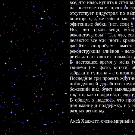
всё, что надо, купить в специ
на постсоветском пространст
отсутствует индустрия по вы
во-вторых, даже если и заказ
офигенные бабки (нет, если у 
Но: "нет такой вещи, кот
реконструкторы!" Так что, есл
делаются все эти "ноги, крыль
давайте попробуем вместе
реконструкция алиенов - дел
результат-то зависит только от
В настоящее время у меня г
твилека (см. фото, кстати, о
забрака и гунгана - с описан
Последние три проекта ждут в
последующей доработки недос
божеский вид будет выкладыв
так что, как говорится, следите
В общем, я надеюсь, что п
понимание и поддержку, и у 
разных регионах.
Акса Хаджетт, очень мирный 