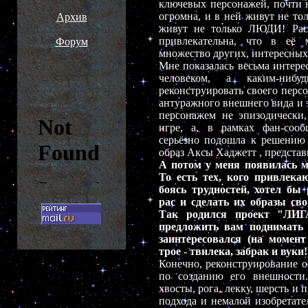
ключевых персонажей, почти 
огромна, и в ней живут не тол
Архив
живут не только ЛЮДИ! Расш
привлекательна, что в её
Форум
множество других, интересных
Мне показалась весьма интере
человеком, а каким-ниб
реконструировать своего перс
антуражного внешнего вида и 
персонажем не эпизодически,
игре, а, в рамках фан-со
серьёзно подошла к решению 
образ Аксы Хаджетт , представ
А потом у меня появилась 
То есть тех, кого привлека
боясь трудностей, хотел бы
рас и сделать их образы св
Так родился проект "ЛИ
предложить вам поднимать 
заинтересовался (на момент
трое - твилека, забрак и вуки!
Конечно, реконструирование об
по созданию его внешности.
хвосты, рога, лекку, шерсть и 
подхода и немалой изобретат