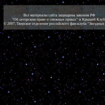
Все материалы сайта защищены законом РФ
"Об авторском праве и смежных правах" и Крышей Клуб
© 2007, Тверское отделение российского фан-клуба "Звездных